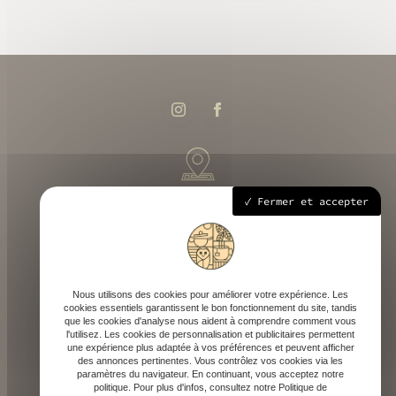
258 route départementale 933, 40700 Hagetmau
Fermer et accepter
Mardi - Samedi : 9h - 18h30
Nous utilisons des cookies pour améliorer votre expérience. Les
cookies essentiels garantissent le bon fonctionnement du site, tandis
que les cookies d'analyse nous aident à comprendre comment vous
l'utilisez. Les cookies de personnalisation et publicitaires permettent
une expérience plus adaptée à vos préférences et peuvent afficher
des annonces pertinentes. Vous contrôlez vos cookies via les
contact@depicaf.fr
paramètres du navigateur. En continuant, vous acceptez notre
politique. Pour plus d'infos, consultez notre Politique de