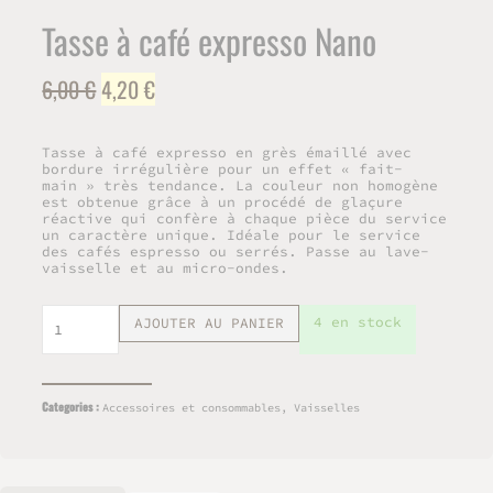
Tasse à café expresso Nano
Le
Le
6,00
€
4,20
€
prix
prix
initial
actuel
Tasse à café expresso en grès émaillé avec
était :
est :
bordure irrégulière pour un effet « fait-
main » très tendance. La couleur non homogène
6,00 €.
4,20 €.
est obtenue grâce à un procédé de glaçure
réactive qui confère à chaque pièce du service
un caractère unique. Idéale pour le service
des cafés espresso ou serrés. Passe au lave-
vaisselle et au micro-ondes.
quantité
4 en stock
AJOUTER AU PANIER
de
Tasse
à
café
Categories :
Accessoires et consommables
,
Vaisselles
expresso
Nano