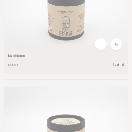
Raz el hanout
4.9 €
Épices