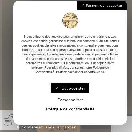
258 route départementale 933, 40700 Hagetmau
Fermer et accepter
Mardi - Samedi : 9h - 18h30
Nous utilisons des cookies pour améliorer votre expérience. Les
cookies essentiels garantissent le bon fonctionnement du site, tandis
que les cookies d'analyse nous aident à comprendre comment vous
l'utilisez. Les cookies de personnalisation et publicitaires permettent
une expérience plus adaptée à vos préférences et peuvent afficher
des annonces pertinentes. Vous contrôlez vos cookies via les
contact@depicaf.fr
paramètres du navigateur. En continuant, vous acceptez notre
politique. Pour plus d'infos, consultez notre Politique de
Confidentialité. Profitez pleinement de votre visite !
Tout accepter
06 84 35 87 95
Personnaliser
Politique de confidentialité
© DEPICAF -
-
Mentions légales
Continuez sans accepter
FILTRER