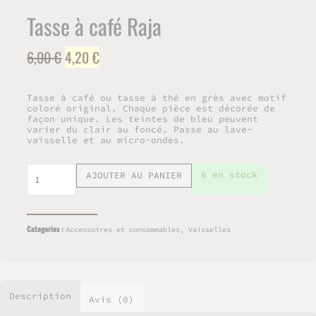
Tasse à café Raja
Le
Le
6,00
€
4,20
€
prix
prix
initial
actuel
Tasse à café ou tasse à thé en grès avec motif
était :
est :
coloré original. Chaque pièce est décorée de
façon unique. Les teintes de bleu peuvent
6,00 €.
4,20 €.
varier du clair au foncé. Passe au lave-
vaisselle et au micro-ondes.
quantité
6 en stock
AJOUTER AU PANIER
de
Tasse
à
café
Categories :
Accessoires et consommables
,
Vaisselles
Raja
Description
Avis (0)