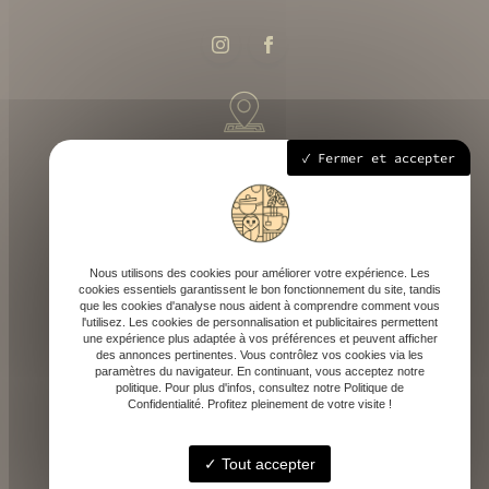
258 route départementale 933, 40700 Hagetmau
Fermer et accepter
Mardi - Samedi : 9h - 18h30
Nous utilisons des cookies pour améliorer votre expérience. Les
cookies essentiels garantissent le bon fonctionnement du site, tandis
que les cookies d'analyse nous aident à comprendre comment vous
l'utilisez. Les cookies de personnalisation et publicitaires permettent
une expérience plus adaptée à vos préférences et peuvent afficher
des annonces pertinentes. Vous contrôlez vos cookies via les
contact@depicaf.fr
paramètres du navigateur. En continuant, vous acceptez notre
politique. Pour plus d'infos, consultez notre Politique de
Confidentialité. Profitez pleinement de votre visite !
Tout accepter
06 84 35 87 95