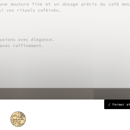
 une mouture fine et un dosage précis du café mou
si vos rituels caféinés.
usions avec élégance.
avec raffinement.
Fermer et