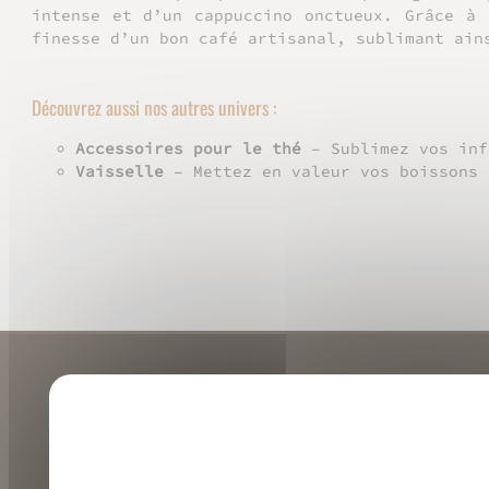
intense et d’un cappuccino onctueux. Grâce à
finesse d’un bon café artisanal, sublimant ain
Découvrez aussi nos autres univers :
Accessoires pour le thé
– Sublimez vos inf
Vaisselle
– Mettez en valeur vos boissons 