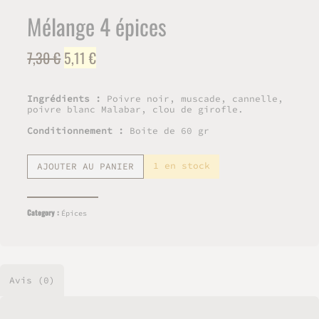
Mélange 4 épices
Le
Le
7,30
€
5,11
€
prix
prix
initial
actuel
Ingrédients :
Poivre noir, muscade, cannelle,
était :
est :
poivre blanc Malabar, clou de girofle.
7,30 €.
5,11 €.
Conditionnement :
Boite de 60 gr
quantité
1 en stock
AJOUTER AU PANIER
de
Mélange
4
Category :
épices
Épices
Avis (0)