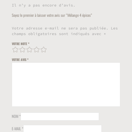
Il n’y a pas encore d’avis.
Soyez le premier à laisser votre avis sur “Mélange 4 épices”
Votre adresse e-mail ne sera pas publiée.
Les
champs obligatoires sont indiqués avec
*
VOTRE NOTE
*
VOTRE AVIS
*
NOM
*
E-MAIL
*