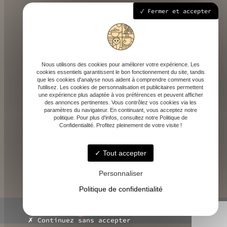
258 route départementale 933, 40700 Hagetmau
Fermer et accepter
Mardi - Samedi : 9h - 18h30
Nous utilisons des cookies pour améliorer votre expérience. Les
cookies essentiels garantissent le bon fonctionnement du site, tandis
que les cookies d'analyse nous aident à comprendre comment vous
l'utilisez. Les cookies de personnalisation et publicitaires permettent
une expérience plus adaptée à vos préférences et peuvent afficher
des annonces pertinentes. Vous contrôlez vos cookies via les
contact@depicaf.fr
paramètres du navigateur. En continuant, vous acceptez notre
politique. Pour plus d'infos, consultez notre Politique de
Confidentialité. Profitez pleinement de votre visite !
Tout accepter
06 84 35 87 95
Personnaliser
Politique de confidentialité
© DEPICAF -
-
Mentions légales
Continuez sans accepter