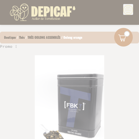
Skip
Boutique
/
Thés
/
THÉS OOLONG ASSEMBLÉS
/
Oolong orange
to
content
Promo !