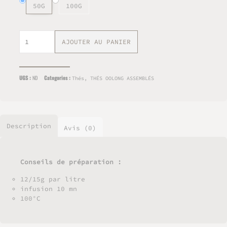
50G
100G
quantité
AJOUTER AU PANIER
de
Oolong
orange
Categories :
UGS :
ND
Thés
,
THÉS OOLONG ASSEMBLÉS
Description
Avis (0)
Conseils de préparation :
12/15g par litre
infusion 10 mn
100°C