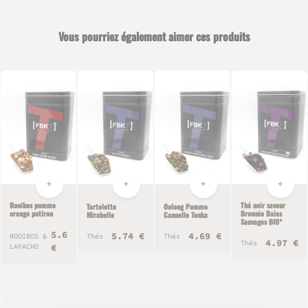
Vous pourriez également aimer ces produits
Rooibos pomme
Thé noir saveur
Tartelette
Oolong Pomme
orange potiron
Brownie Baies
Mirabelle
Cannelle Tonka
Sauvages BIO*
5.6
5.74 €
4.69 €
Thés
Thés
ROOIBOS &
4.97 €
Thés
LAPACHO
€