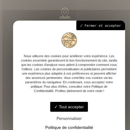
258 route départementale 933, 40700 Hagetmau
Fermer et accepter
Mardi - Samedi : 9h - 18h30
Nous utilisons des cookies pour améliorer votre expérience. Les
cookies essentiels garantissent le bon fonctionnement du site, tandis
que les cookies d'analyse nous aident à comprendre comment vous
l'utilisez. Les cookies de personnalisation et publicitaires permettent
une expérience plus adaptée à vos préférences et peuvent afficher
des annonces pertinentes. Vous contrôlez vos cookies via les
paramètres du navigateur. En continuant, vous acceptez notre
contact@depicaf.fr
politique. Pour plus d'infos, consultez notre Politique de
Confidentialité. Profitez pleinement de votre visite !
Tout accepter
06 84 35 87 95
Personnaliser
Politique de confidentialité